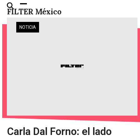
Skip
Open
Close
FILTER México
to
mobile
mobile
content
menu
menu
NOTICIA
Carla Dal Forno: el lado