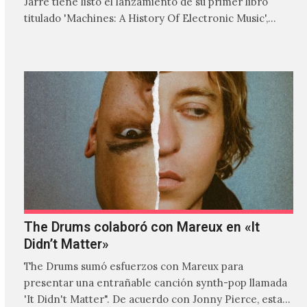
Jarre tiene listo el lanzamiento de su primer libro
titulado 'Machines: A History Of Electronic Music',
donde explora…
The Drums colaboró con Mareux en «It
Didn’t Matter»
The Drums sumó esfuerzos con Mareux para
presentar una entrañable canción synth-pop llamada
'It Didn't Matter". De acuerdo con Jonny Pierce, esta