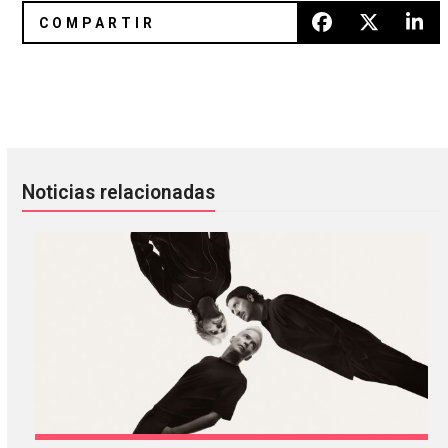
What They Call Us: el nuevo sencillo de Fever Ray
Circuit Des Yeux tiene listo un 
Noticias relacionadas