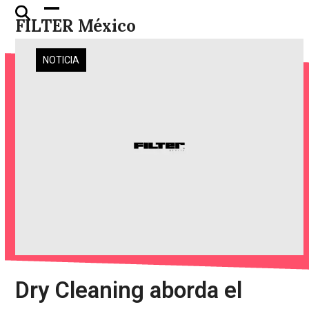
Skip
Open
Close
FILTER México
to
mobile
mobile
content
menu
menu
NOTICIA
Dry Cleaning aborda el