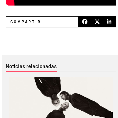
Men I Trust sigue tomándonos por sorpresa con “Girl”
Liela Moss de The Duke Spirit 
Noticias relacionadas