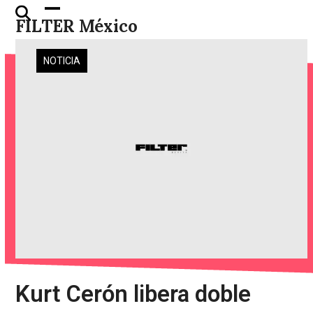
Skip
Open
Close
FILTER México
to
mobile
mobile
content
menu
menu
NOTICIA
Kurt Cerón libera doble