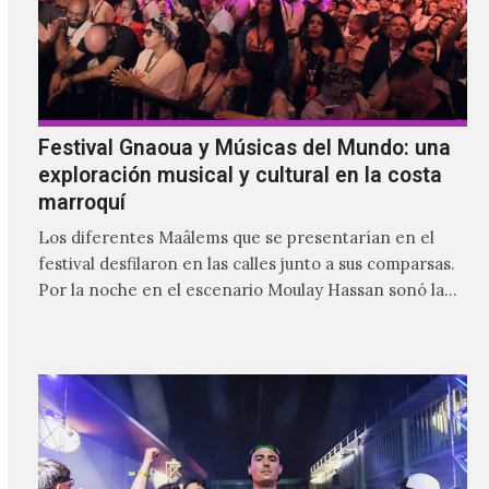
Festival Gnaoua y Músicas del Mundo: una
exploración musical y cultural en la costa
marroquí
Los diferentes Maâlems que se presentarían en el
festival desfilaron en las calles junto a sus comparsas.
Por la noche en el escenario Moulay Hassan sonó la
fusión poderosa del gnaoua de Mehdi Nassouli con
voces como la de Ganavya o la música y danza de
Ibuhoro, seguidos del gran maâlem Mohammed
Kouyou.