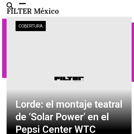
Skip
Open
Close
FILTER México
to
mobile
mobile
content
menu
menu
COBERTURA
Lorde: el montaje teatral
de ‘Solar Power’ en el
Pepsi Center WTC