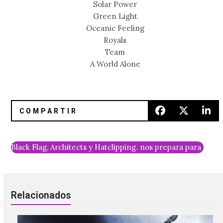
Solar Power
Green Light
Oceanic Feeling
Royals
Team
A World Alone
Black Flag, Architects y Hatebreed se sumaron al Hell And
clipping. nos prepara para Hal
Relacionados