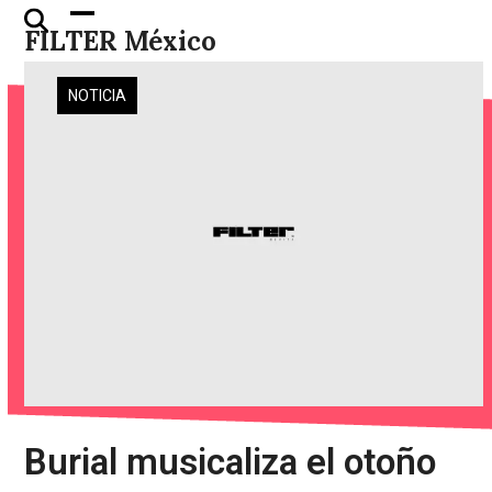
Skip
Open
Close
FILTER México
to
mobile
mobile
content
menu
menu
NOTICIA
Burial musicaliza el otoño