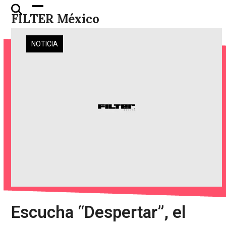
Skip
Open
Close
FILTER México
to
mobile
mobile
content
menu
menu
NOTICIA
Escucha “Despertar”, el