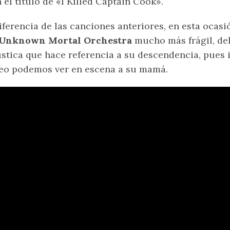
 el título de «I Killed Captain Cook».
iferencia de las canciones anteriores, en esta oca
Unknown Mortal Orchestra
mucho más frágil, del
stica que hace referencia a su descendencia, pues i
eo podemos ver en escena a su mamá.