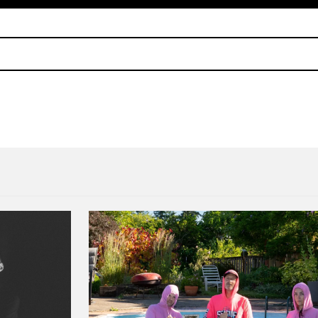
 Marie Davidson, Varg2TM, Lorenzo Senni y AceMom
Nosaj Thing y Panda Bear col