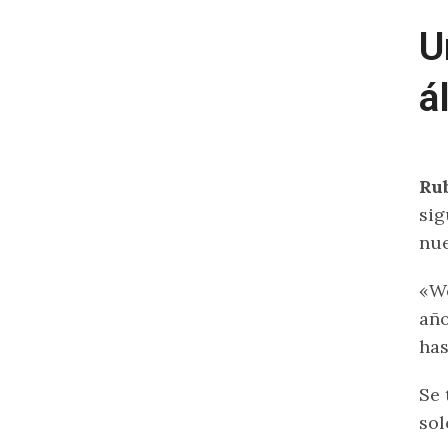
U
á
Ru
sig
nue
«We
año
has
Se 
sol