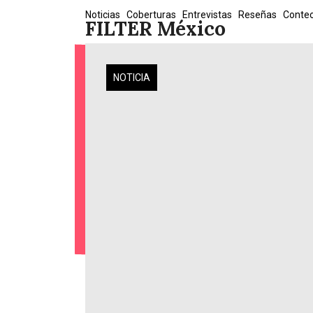
Skip
Noticias
Coberturas
Entrevistas
Reseñas
Conte
FILTER México
to
content
NOTICIA