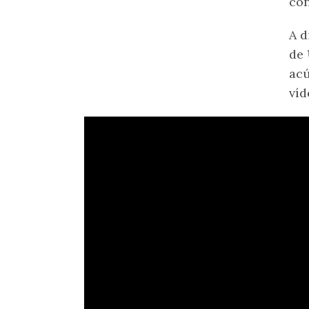
con
A d
de
acú
víd