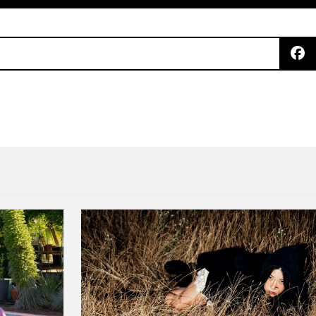
a
aboraron en el sencillo “All Over”