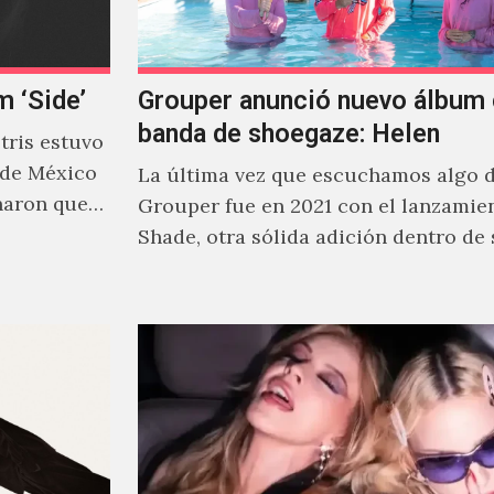
m ‘Side’
Grouper anunció nuevo álbum 
banda de shoegaze: Helen
ris estuvo
 de México
La última vez que escuchamos algo 
naron que
Grouper fue en 2021 con el lanzamie
Shade, otra sólida adición dentro de
cautivante repertorio y,…