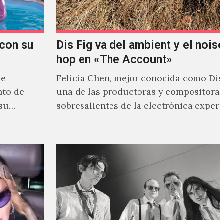
con su
Dis Fig va del ambient y el noise
hop en «The Account»
de
Felicia Chen, mejor conocida como Dis
nto de
una de las productoras y compositor
 su
sobresalientes de la electrónica expe
al abordar distintos estilos que…