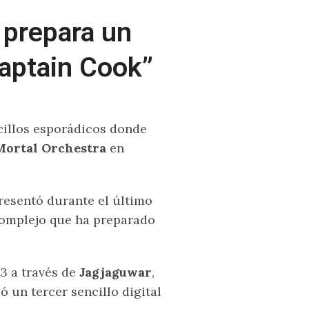
 prepara un
Captain Cook”
cillos esporádicos donde
ortal Orchestra
en
resentó durante el último
complejo que ha preparado
23 a través de
Jagjaguwar
,
 un tercer sencillo digital