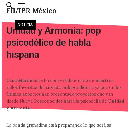
Skip
Open
Close
FILTER México
to
mobile
mobile
content
menu
menu
NOTICIA
Unidad y Armonía: pop
psicodélico de habla
hispana
Casa Maracas
se ha convertido en uno de nuestros
sellos favoritos del circuito independiente, ya que en los
últimos años nos han presentado proyectos que van
desde Nueve Desconocidos hasta la psicodelia de
Unidad
y Armonía
.
La banda granadina está preparando lo que será su