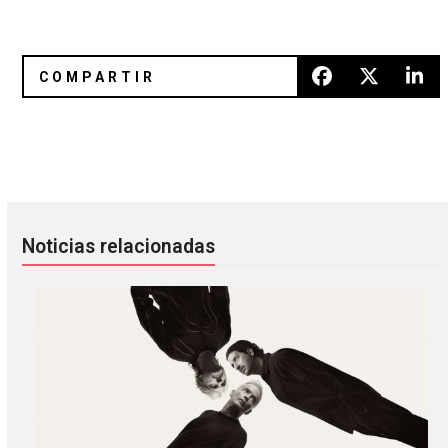
The Flaming Lips celebra 20 años de ‘Yoshimi Battles The P
Rebels Without Applause: el nue
Noticias relacionadas