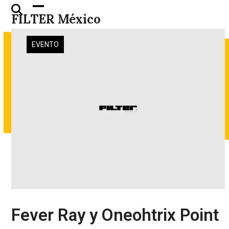
Skip
Open
Close
FILTER México
to
mobile
mobile
content
menu
menu
EVENTO
Fever Ray y Oneohtrix Point