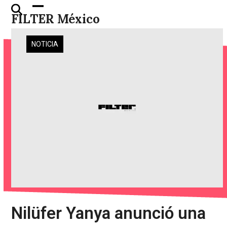
Skip
Open
Close
FILTER México
to
mobile
mobile
content
menu
menu
NOTICIA
Nilüfer Yanya anunció una