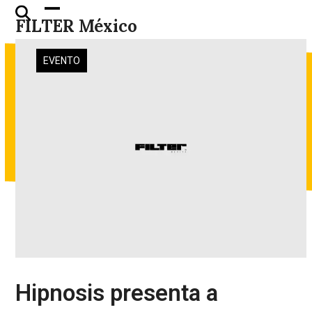
Skip
Open
Close
FILTER México
to
mobile
mobile
content
menu
menu
EVENTO
Hipnosis presenta a