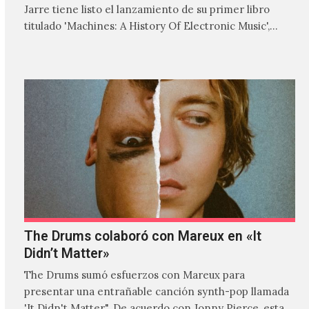
Jarre tiene listo el lanzamiento de su primer libro
titulado 'Machines: A History Of Electronic Music',
donde explora…
The Drums colaboró con Mareux en «It
Didn’t Matter»
The Drums sumó esfuerzos con Mareux para
presentar una entrañable canción synth-pop llamada
'It Didn't Matter". De acuerdo con Jonny Pierce, esta