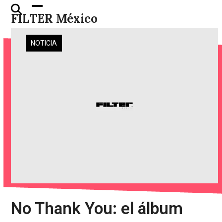
Skip
Open
Close
FILTER México
to
mobile
mobile
content
menu
menu
NOTICIA
No Thank You: el álbum