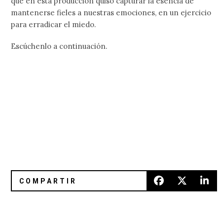
que en esta producción quiso capturar la esencia de
mantenerse fieles a nuestras emociones, en un ejercicio
para erradicar el miedo.
Escúchenlo a continuación.
Hard Drug: el nuevo vídeo de Lebanon Hanover
Kat Von D le hizo un cover en e