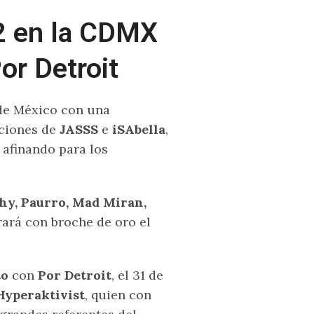
22 en la CDMX
or Detroit
 de México con una
aciones de
JASSS
e
iSAbella
,
 afinando para los
y, Paurro, Mad Miran,
ará con broche de oro el
to
con
Por Detroit
, el 31 de
Hyperaktivist
, quien con