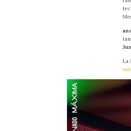
raí
tec
Mes
an
tam
Jun
La 
est