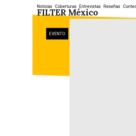
Skip
Noticias
Coberturas
Entrevistas
Reseñas
Conte
FILTER México
to
content
EVENTO