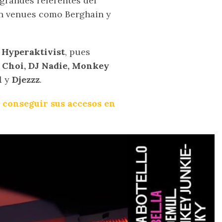
grandes referentes del
en venues como Berghain y
a
Hyperaktivist
, pues
 Choi, DJ Nadie, Monkey
l
y
Djezzz
.
n
conseguir sus accesos en