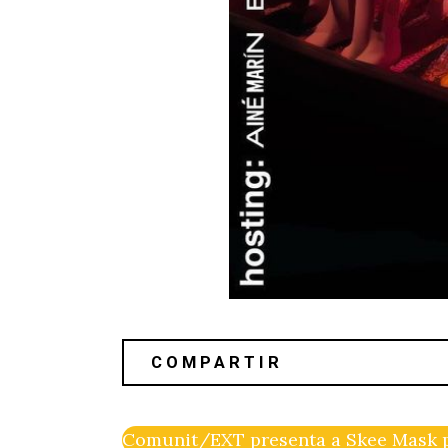
Comunit/EXT presenta a Skee Mask p