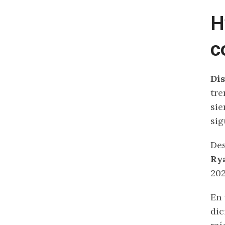
H
c
Di
tre
sie
sig
Des
Rya
202
En 
dic