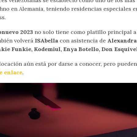
ces venezolanas se estableció como uno de los más 
hno en Alemania, teniendo residencias especiales 
s.
onuevo 2023
no solo tiene como platillo principal 
bién volverá
ISAbella
con asistencia de
Alexandra
kie Funkie, Kodemiul, Enya Botello, Don Esquive
locación aún está por darse a conocer, pero puede
e enlace
.