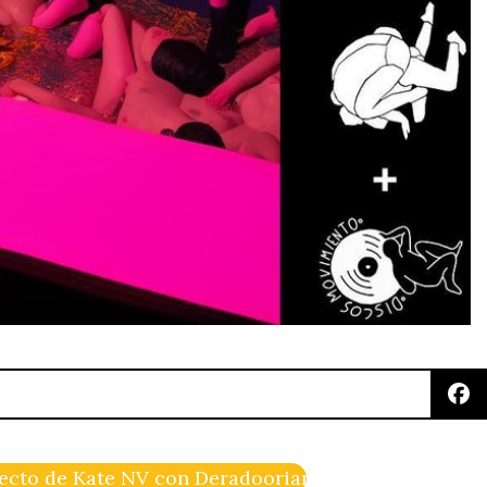
yecto de Kate NV con Deradoorian