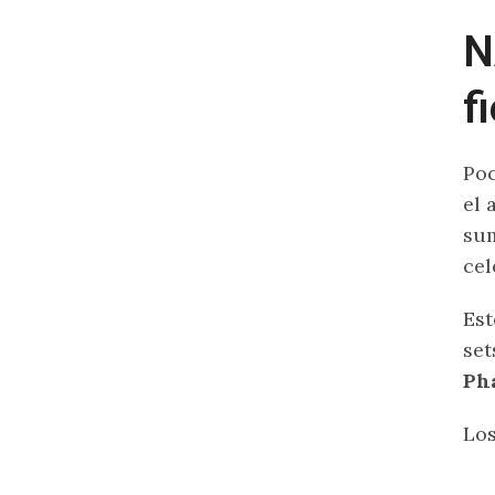
N
f
Poc
el 
su
cel
Est
set
Ph
Los