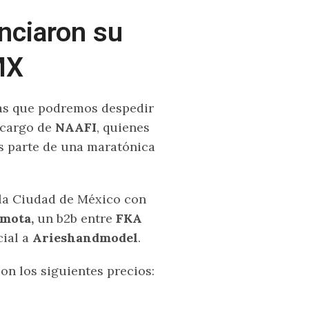
nciaron su
MX
las que podremos despedir
 cargo de
NAAFI
, quienes
 parte de una maratónica
 la Ciudad de México con
amota,
un b2b entre
FKA
cial a
Arieshandmodel
.
on los siguientes precios: