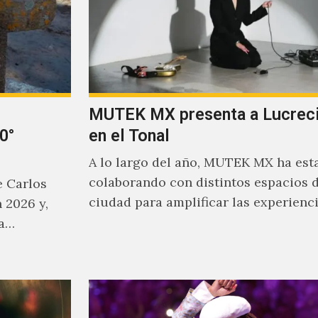
MUTEK MX presenta a Lucreci
0°
en el Tonal
A lo largo del año, MUTEK MX ha est
colaborando con distintos espacios d
e Carlos
ciudad para amplificar las experienc
 2026 y,
sonoras que han moldeado el…
ha…