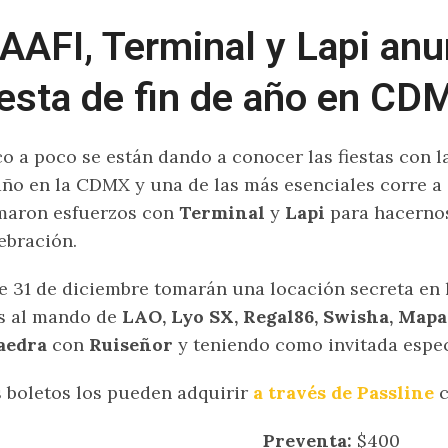
AAFI, Terminal y Lapi anu
iesta de fin de año en CD
o a poco se están dando a conocer las fiestas con 
año en la CDMX y una de las más esenciales corre a
maron esfuerzos con
Terminal
y
Lapi
para hacernos
ebración.
e 31 de diciembre tomarán una locación secreta en
s al mando de
LAO, Lyo SX, Regal86, Swisha, Map
aedra
con
Ruiseñor
y teniendo como invitada espe
 boletos los pueden adquirir
a través de Passline
c
Preventa:
$400