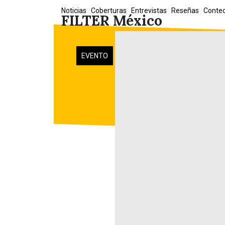
Skip
Noticias
Coberturas
Entrevistas
Reseñas
Conte
FILTER México
to
content
EVENTO