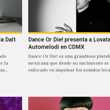
a Dalt
Dance Or Die! presenta a Lovat
Automelodi en CDMX
ado
Dance Or Die! es una grandiosa plata
e la
mexicana que desde su nacimiento se
ias
enfocado en impulsar los sonidos loc
suenan al caer la…