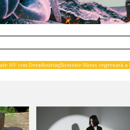
Kate NV con Deradoorian
¡Siouxsie Sioux regresará a 