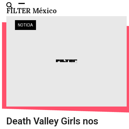
Skip
Open
Close
FILTER México
to
mobile
mobile
content
menu
menu
NOTICIA
Death Valley Girls nos