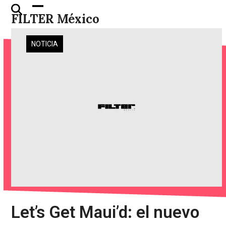
Skip
Open
Close
FILTER México
to
mobile
mobile
content
menu
menu
NOTICIA
Let’s Get Maui’d: el nuevo