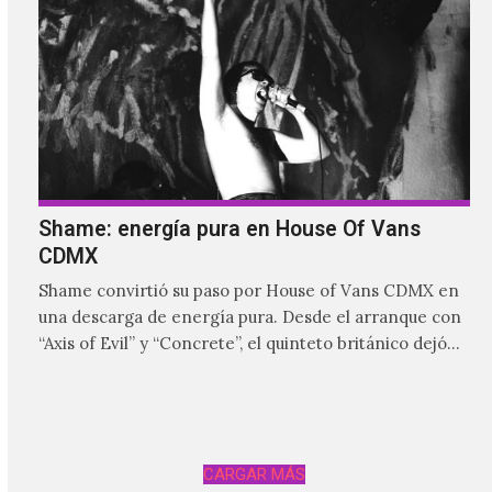
Shame: energía pura en House Of Vans
CDMX
Shame convirtió su paso por House of Vans CDMX en
una descarga de energía pura. Desde el arranque con
“Axis of Evil” y “Concrete”, el quinteto británico dejó
claro que la noche estaría marcada por la intensidad,
las guitarras abrasivas y una conexión inmediata con
el público.
CARGAR MÁS