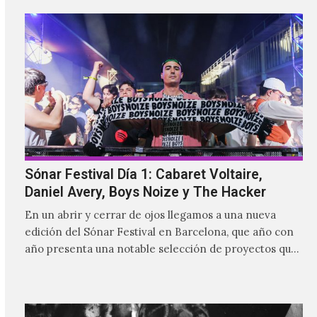
Ibuhoro, seguidos del gran maâlem Mohammed
Kouyou.
Sónar Festival Día 1: Cabaret Voltaire,
Daniel Avery, Boys Noize y The Hacker
En un abrir y cerrar de ojos llegamos a una nueva
edición del Sónar Festival en Barcelona, que año con
año presenta una notable selección de proyectos que
nutren la vanguardia electrónica de la actualidad y
aquellos pioneros que fueron más allá de los límites
para dejar una huella imborrable en la historia.