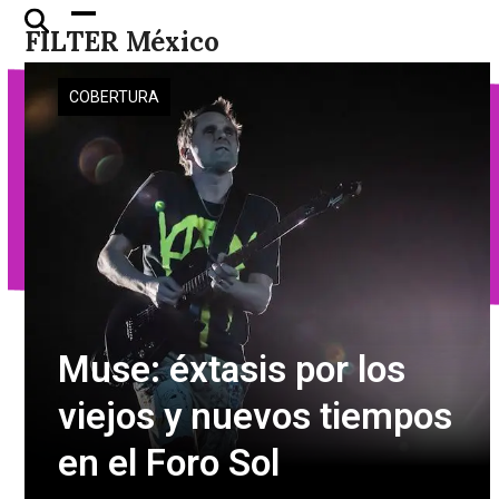
Skip
Open
Close
FILTER México
to
mobile
mobile
content
menu
menu
COBERTURA
Muse: éxtasis por los
viejos y nuevos tiempos
en el Foro Sol