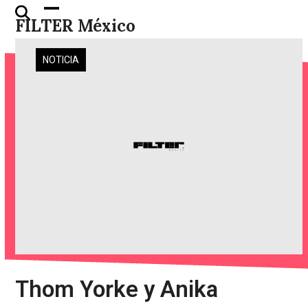
Skip
Open
Close
FILTER México
to
mobile
mobile
content
menu
menu
NOTICIA
Thom Yorke y Anika