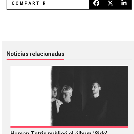
Scaring The Hoes: la colaboración entre JPEGMAFIA y Da
Remix Anthology: el compilado 
Noticias relacionadas
Human Tetris publicó el álbum ‘Side’