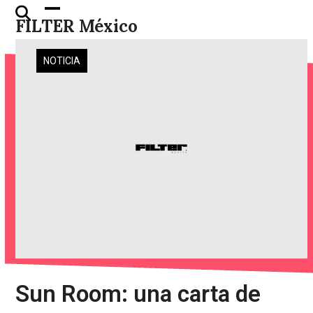
Skip
Open
Close
FILTER México
to
mobile
mobile
content
menu
menu
NOTICIA
Sun Room: una carta de