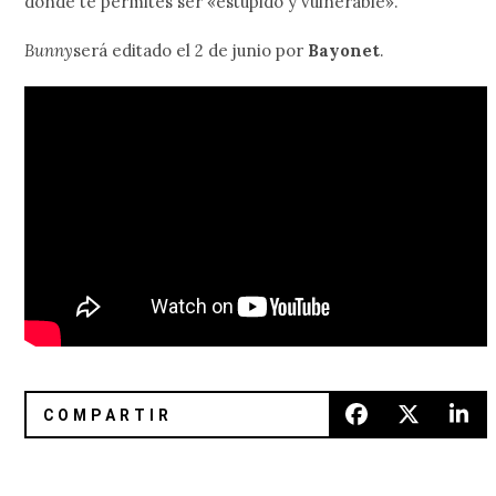
donde te permites ser «estúpido y vulnerable».
Bunny
será editado el 2 de junio por
Bayonet
.
Albert Hammond Jr. anunció ‘Melodies On Hiatus’ con Matt
Radiohead, Flaming Lips y Flore