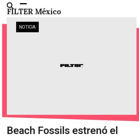
Skip
Open
Close
FILTER México
to
mobile
mobile
content
menu
menu
NOTICIA
Beach Fossils estrenó el