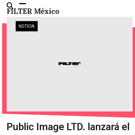
Skip
Open
Close
FILTER México
to
mobile
mobile
content
menu
menu
NOTICIA
Public Image LTD. lanzará el