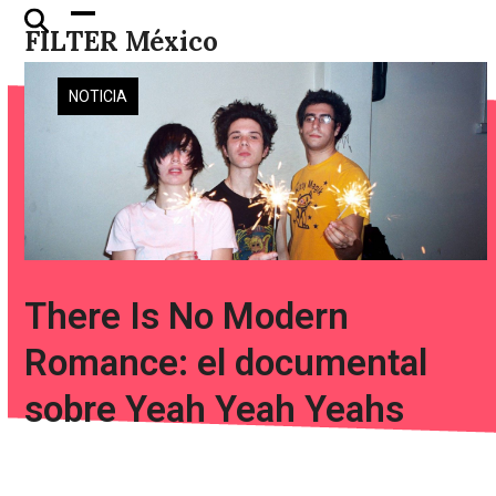
Skip
Open
Close
FILTER México
to
mobile
mobile
content
menu
menu
NOTICIA
There Is No Modern
Romance: el documental
sobre Yeah Yeah Yeahs