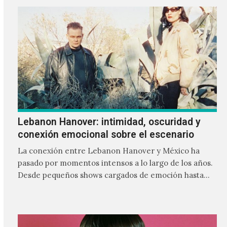
Lebanon Hanover: intimidad, oscuridad y
conexión emocional sobre el escenario
La conexión entre Lebanon Hanover y México ha
pasado por momentos intensos a lo largo de los años.
Desde pequeños shows cargados de emoción hasta
giras accidentadas, el dúo formado por Larissa
Iceglass y William Maybelline ha construido una
relación cercana con el público mexicano gracias a su
mezcla de post-punk, coldwave y letras