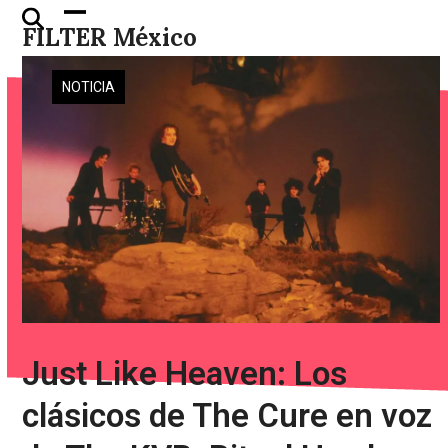
Skip
Open
Close
FILTER México
to
mobile
mobile
content
menu
menu
NOTICIA
Just Like Heaven: Los
clásicos de The Cure en voz