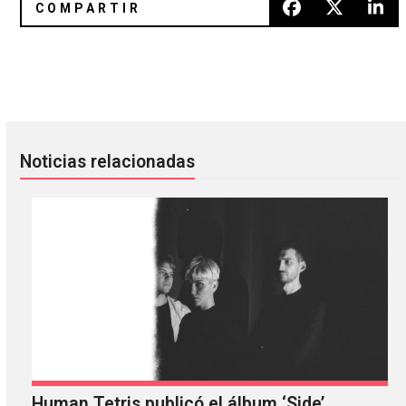
Soviet Soviet anunció gira por México
Queens Of The Stone Age public
Noticias relacionadas
Human Tetris publicó el álbum ‘Side’