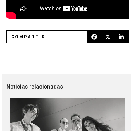
Picture Of Bunny Rabbit: un álbum con música inédita de Ar
Ariel Engle de Broken Social Sc
Noticias relacionadas