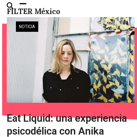
Skip
Open
Close
FILTER México
to
mobile
mobile
content
menu
menu
NOTICIA
Eat Liquid: una experiencia
psicodélica con Anika