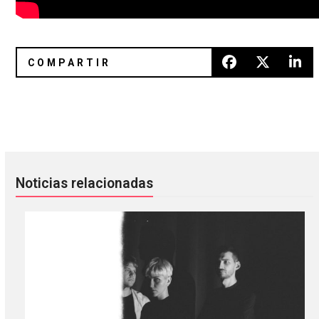
Interpol estrenó un remix de «Toni» hecho por Jesu
FILTER Playlist: Freddie Cowan
Noticias relacionadas