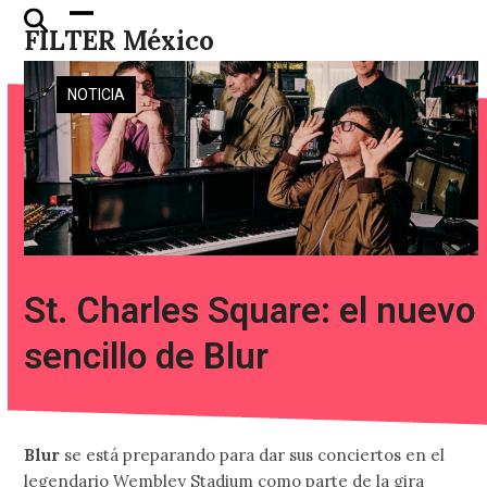
Skip
Open
Close
FILTER México
to
mobile
mobile
content
menu
menu
NOTICIA
St. Charles Square: el nuevo
sencillo de Blur
Blur
se está preparando para dar sus conciertos en el
legendario Wembley Stadium como parte de la gira