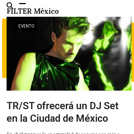
Skip
Open
Close
FILTER México
to
mobile
mobile
content
menu
menu
EVENTO
TR/ST ofrecerá un DJ Set
en la Ciudad de México