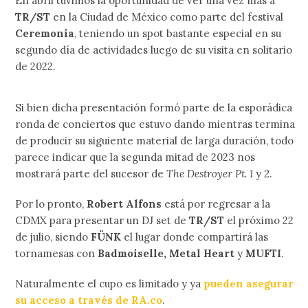
En abril tuvimos la oportunidad de ver una vez más a
TR/ST
en la Ciudad de México como parte del festival
Ceremonia
, teniendo un spot bastante especial en su
segundo día de actividades luego de su visita en solitario
de 2022.
Si bien dicha presentación formó parte de la esporádica
ronda de conciertos que estuvo dando mientras termina
de producir su siguiente material de larga duración, todo
parece indicar que la segunda mitad de 2023 nos
mostrará parte del sucesor de
The Destroyer Pt. 1
y
2
.
Por lo pronto,
Robert Alfons
está por regresar a la
CDMX para presentar un DJ set de
TR/ST
el próximo 22
de julio, siendo
FÜNK
el lugar donde compartirá las
tornamesas con
Badmoiselle, Metal Heart
y
MUFTI
.
Naturalmente el cupo es limitado y ya
pueden asegurar
su acceso a través de RA.co
.