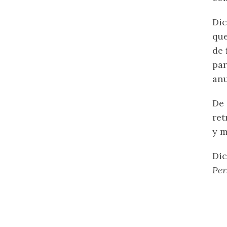
Dic
que
de 
par
anu
De
ret
y m
Dic
Per