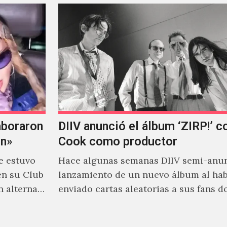
aboraron
DIIV anunció el álbum ‘ZIRP!’ c
on»
Cook como productor
e estuvo
Hace algunas semanas DIIV semi-anun
en su Club
lanzamiento de un nuevo álbum al ha
n alterna
enviado cartas aleatorias a sus fans 
venía el nombre de 'ZIRP!'…