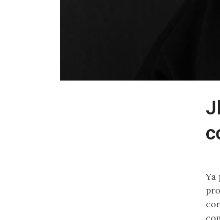
J
c
Ya 
pr
co
co