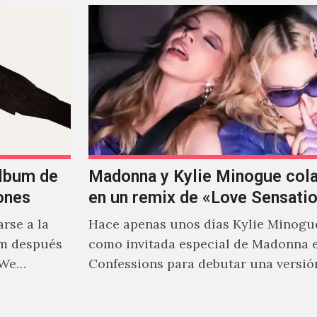
álbum de
Madonna y Kylie Minogue col
ones
en un remix de «Love Sensati
rse a la
Hace apenas unos días Kylie Minogu
um después
como invitada especial de Madonna 
 We…
Confessions para debutar una versió
de "Love Sensation", canción…