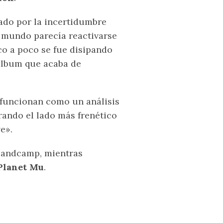
ado por la incertidumbre
l mundo parecía reactivarse
co a poco se fue disipando
 álbum que acaba de
s funcionan como un análisis
rando el lado más frenético
e».
Bandcamp, mientras
Planet Mu
.