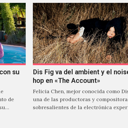
con su
Dis Fig va del ambient y el noise
hop en «The Account»
de
Felicia Chen, mejor conocida como Dis
nto de
una de las productoras y compositor
 su
sobresalientes de la electrónica expe
al abordar distintos estilos que…