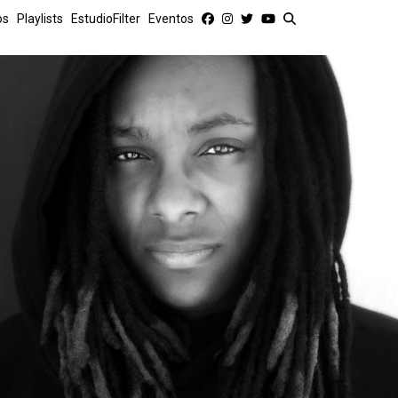
os
Playlists
EstudioFilter
Eventos