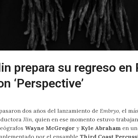
lin prepara su regreso en
on ‘Perspective’
pasaron dos años del lanzamiento de
Embryo
, el má
oductora
Jlin
, quien en ese momento estuvo trabajan
reógrafos
Wayne McGregor
y
Kyle Abraham
en un
mplementado por el ensamble
Third Coast Percuss