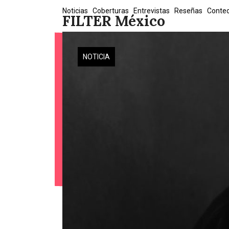
Skip
Noticias
Coberturas
Entrevistas
Reseñas
Conte
FILTER México
to
content
NOTICIA