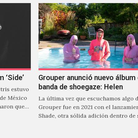
m ‘Side’
Grouper anunció nuevo álbum 
banda de shoegaze: Helen
ris estuvo
 de México
La última vez que escuchamos algo 
naron que
Grouper fue en 2021 con el lanzamie
Shade, otra sólida adición dentro de
cautivante repertorio y,…