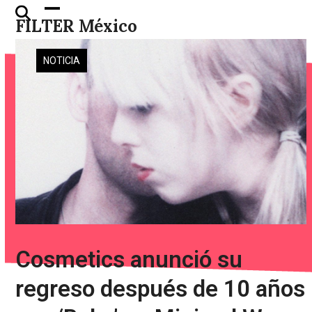
Skip
Open
Close
FILTER México
to
mobile
mobile
content
menu
menu
NOTICIA
Cosmetics anunció su
regreso después de 10 años