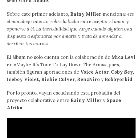
sello
Fixed Abode
.
Sobre este primer adelanto,
Rainy Miller
menciona: «
es
el monólogo interior sobre la lucha entre aceptar el amor y
oponerse a él. La incredulidad que surge cuando alguien está
dispuesto a esforzarse por amarte y trata de aprender a
derribar tus muros».
El álbum no solo cuenta con la colaboración de
Mica Levi
en «Maybe It’s Time To Lay Down The Arms», pues,
también figuran aportaciones de
Voice Actor, Coby Sey,
Iceboy Violet, Richie Culver, RenzNiro
y
Bobbyorkid
.
Por lo pronto, vayan escuchando esta probadita del
proyecto colaborativo entre
Rainy Miller
y
Space
Afrika
.