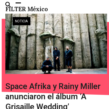
Skip
Open
Close
FILTER México
to
mobile
mobile
content
menu
menu
NOTICIA
Space Afrika y Rainy Miller
anunciaron el álbum ‘A
Grisaille Wedding’