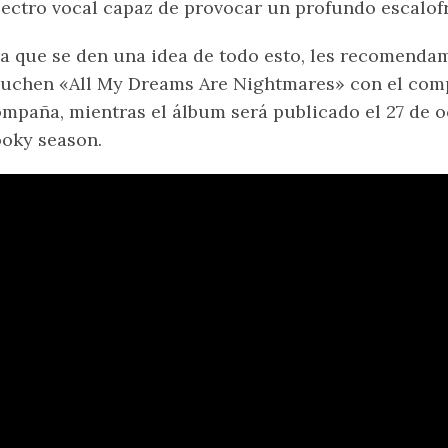
ectro vocal capaz de provocar un profundo escalofr
a que se den una idea de todo esto, les recomend
uchen «All My Dreams Are Nightmares» con el comp
mpaña, mientras el álbum será publicado el 27 de o
oky season.