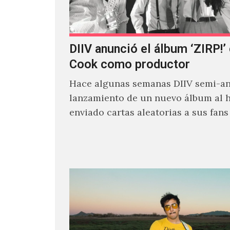
DIIV anunció el álbum ‘ZIRP!’
Cook como productor
Hace algunas semanas DIIV semi-an
lanzamiento de un nuevo álbum al 
enviado cartas aleatorias a sus fan
venía el nombre de 'ZIRP!'…