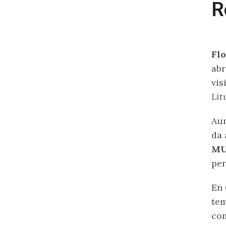
R
Fl
abr
vis
Lit
Aun
da 
MU
per
En
tem
com