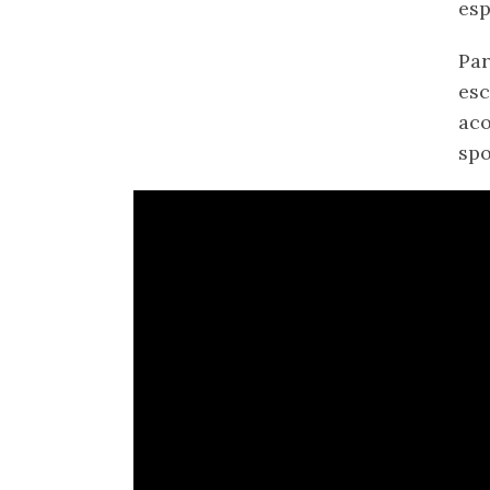
esp
Par
esc
aco
spo