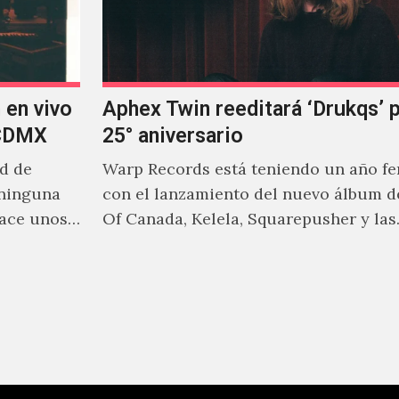
 en vivo
Aphex Twin reeditará ‘Drukqs’ 
 CDMX
25° aniversario
ad de
Warp Records está teniendo un año f
 ninguna
con el lanzamiento del nuevo álbum d
hace unos
Of Canada, Kelela, Squarepusher y las
reediciones que poco a…