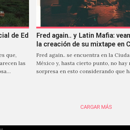
cial de Ed
Fred again.. y Latin Mafia: vean
la creación de su mixtape en
es que,
Fred again.. se encuentra en la Ciud
arecen las
México y, hasta cierto punto, no hay
osa
sorpresa en esto considerando que 
días decidió…
CARGAR MÁS
os