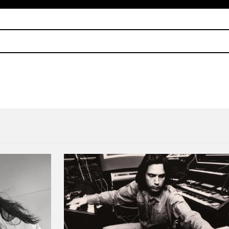
-IZED!’ con versiones synth-pop de sus clásicos
FILTER Playlist: Alan Palom