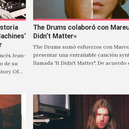
storia
The Drums colaboró con Mareux
Machines’
Didn’t Matter»
r
The Drums sumó esfuerzos con Mareu
presentar una entrañable canción syn
ancés Jean-
llamada 'It Didn't Matter". De acuerdo
to de su
Jonny Pierce, esta es el primer…
story Of