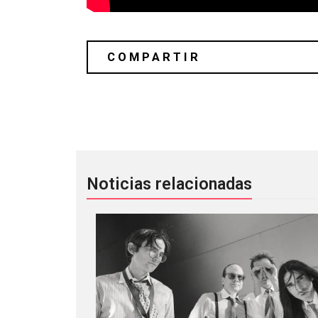
Death In June publicó el álbum ‘NADA
Noticias relacionadas