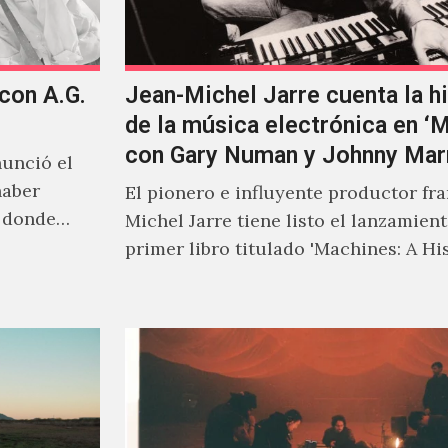
 con A.G.
Jean-Michel Jarre cuenta la hi
de la música electrónica en ‘
con Gary Numan y Johnny Mar
unció el
haber
El pionero e influyente productor fr
s donde
Michel Jarre tiene listo el lanzamien
primer libro titulado 'Machines: A Hi
Electronic Music', donde explora…