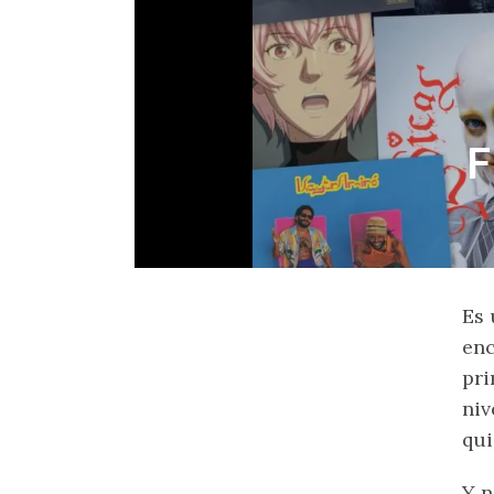
F
Es 
enc
pri
niv
qui
Y n