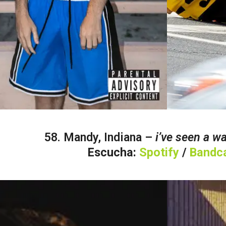
58. Mandy, Indiana –
i’ve seen a w
Escucha:
Spotify
/
Bandc