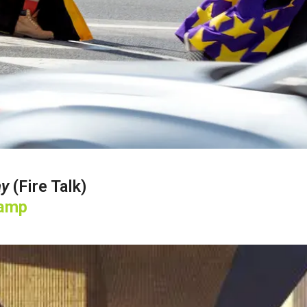
ay
(Fire Talk)
amp