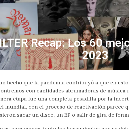
ILTER Recap: Los 60 mejo
2023
un hecho que la pandemia contribuyó a que en est
ontremos con cantidades abrumadoras de música nu
mera etapa fue una completa pesadilla por la ince
el mundial, con el proceso de reactivación parece
sieron sacar un disco, un EP o salir de gira de form
o es para menos, tanto los lanzamientos que se det