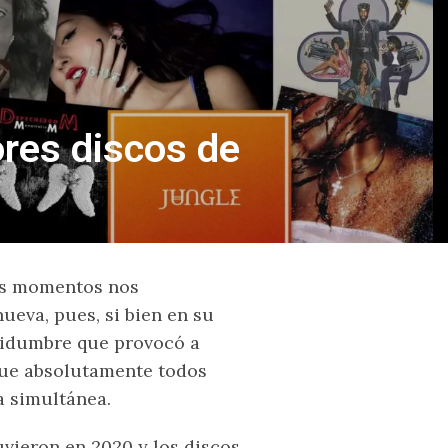
res discos de
os momentos nos
eva, pues, si bien en su
rtidumbre que provocó a
 que absolutamente todos
a simultánea.
uvieron en 2020 y los discos