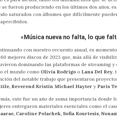
 se fueron produciendo en los últimos dos años, e
ndo saturados con álbumes que difícilmente puede
apercibidos.
«Música nueva no falta, lo que fal
tinuando con nuestro recuento anual, es momento
 60 mejores discos de 2023 que, más allá de visibiliz
uvieron dominando las plataformas de streaming y e
do el mundo como
Olivia Rodrigo
o
Lana Del Rey
,
ción del notable trabajo que presentaron proyect
tile, Reverend Kristin Michael Hayter
y
Paris T
más, este fue un año de suma importancia donde lo
eres entregaron materiales esenciales como el ca
arae, Caroline Polachek, Sofia Kourtesis, Noname