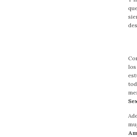
que
sie
des
Con
los
est
to
men
Sex
Ade
muj
Ama