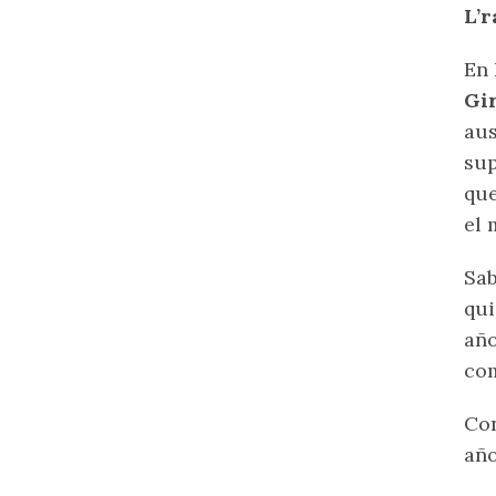
L’r
En 
Gi
aus
su
que
el 
Sab
qui
año
com
Con
año