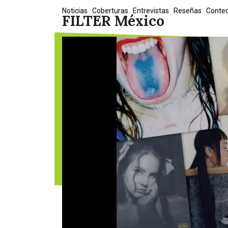
Skip
Noticias
Coberturas
Entrevistas
Reseñas
Conte
FILTER México
to
content