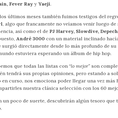
ain, Fever Ray
y
Yaeji
.
los últimos meses también fuimos testigos del reg
rl
, algo que francamente no veíamos venir luego de
encia, así como el de
PJ Harvey, Slowdive, Depech
puesto,
André 3000
con un material inclinado hací
 surgió directamente desde lo más profundo de su s
mundo estuviera esperando un álbum de hip hop.
emos que todas las listas con
“lo mejor”
son complet
én tendrá sus propias opiniones, pero estando a sol
 en curso, nos emociona poder llegar una vez más
partirles nuestra clásica selección con los 60 mej
 un poco de suerte, descubrirán algún tesoro que t
.