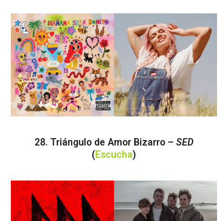
28. Triángulo de Amor Bizarro –
SED
(
Escucha
)