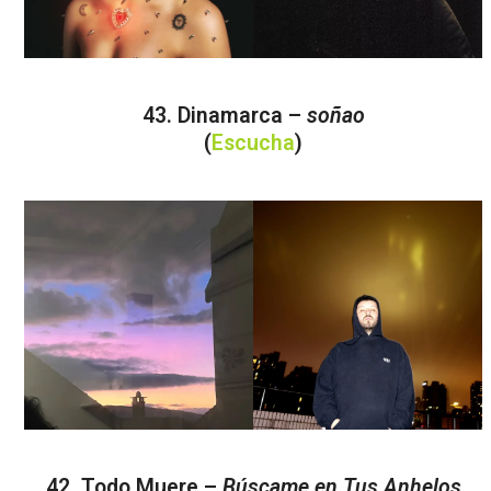
43. Dinamarca –
soñao
(
Escucha
)
42. Todo Muere –
Búscame en Tus Anhelos