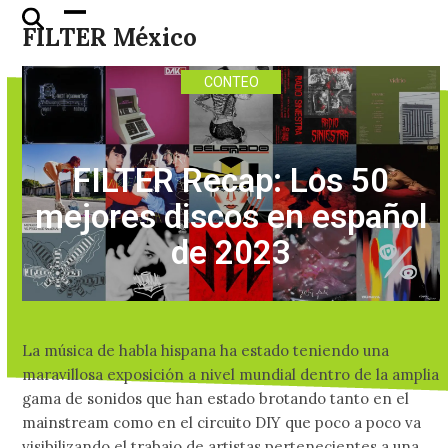
Skip
Open
Close
FILTER México
to
mobile
mobile
content
menu
menu
CONTEO
FILTER Recap: Los 50
mejores discos en español
de 2023
La música de habla hispana ha estado teniendo una
maravillosa exposición a nivel mundial dentro de la amplia
gama de sonidos que han estado brotando tanto en el
mainstream como en el circuito DIY que poco a poco va
visibilizando el trabajo de artistas pertenecientes a una