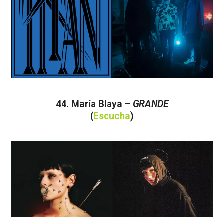
44. María Blaya –
GRANDE
(
Escucha
)