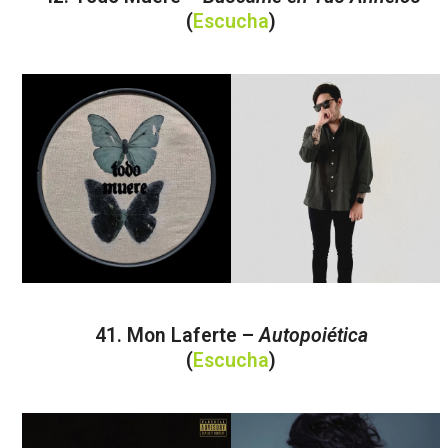
(
Escucha
)
41. Mon Laferte –
Autopoiética
(
Escucha
)