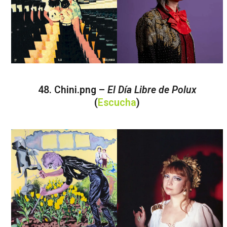
48. Chini.png –
El Día Libre de Polux
(
Escucha
)