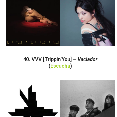
40. VVV [Trippin’You] –
Vaciador
(
Escucha
)