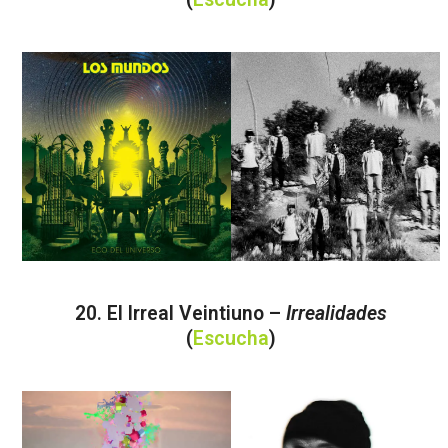
20. El Irreal Veintiuno –
Irrealidades
(
Escucha
)