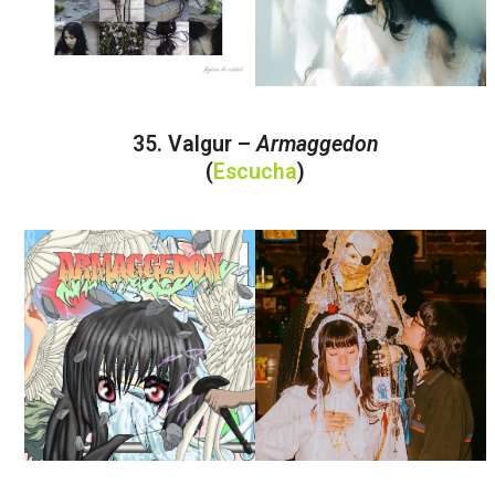
35. Valgur –
Armaggedon
(
Escucha
)