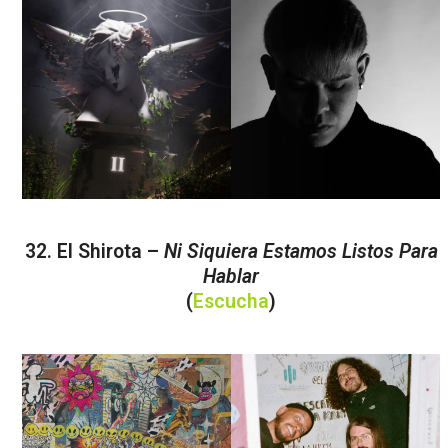
32. El Shirota –
Ni Siquiera Estamos Listos Para
Hablar
(
Escucha
)