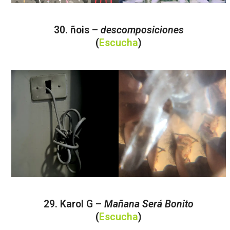
30. ñois –
descomposiciones
(
Escucha
)
29. Karol G –
Mañana Será Bonito
(
Escucha
)