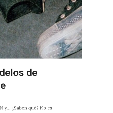
delos de
le
ON
y… ¿Saben qué? No es