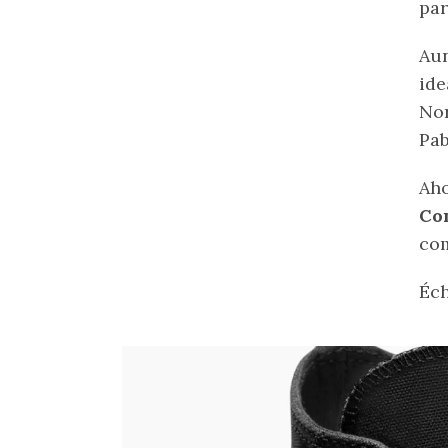
par
Aun
ide
Nor
Pab
Aho
Co
co
Éch