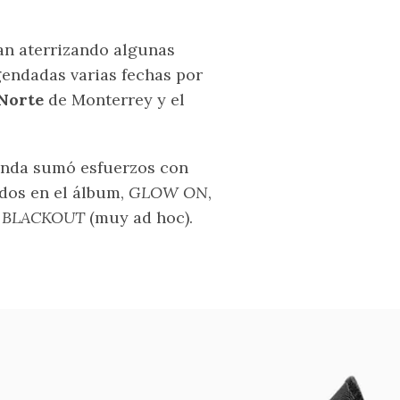
n aterrizando algunas
gendadas varias fechas por
 Norte
de Monterrey y el
banda sumó esfuerzos con
dos en el álbum,
GLOW ON
,
o
BLACKOUT
(muy ad hoc).