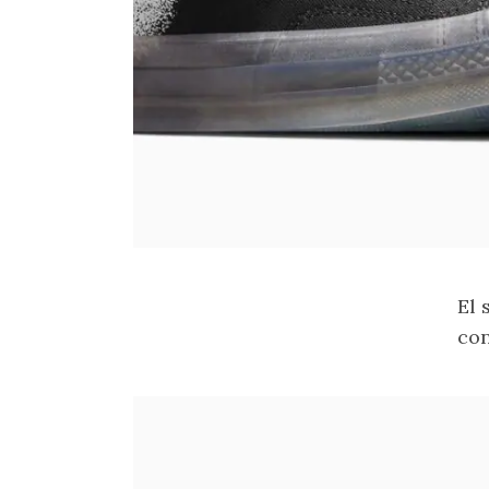
El
con