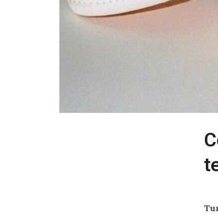
C
t
Tu