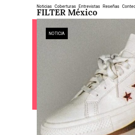
Skip
Noticias
Coberturas
Entrevistas
Reseñas
Conte
FILTER México
to
content
NOTICIA