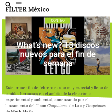
Skip
Open
Close
FILTER México
to
mobile
mobile
content
menu
menu
CONTEO
What’s new? 13 discos
nuevos para el fin de
semana
Este primer fin de febrero es uno muy especial y lleno de
sonidos hermosos en el ámbito de la electrónica,
experimental y ambiental, comenzando por el
lanzamiento del álbum
Chapultepec
de
Lao
y
Chupetones
de
Meth Math
.