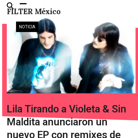
Skip
Open
Close
FILTER México
to
mobile
mobile
content
menu
menu
NOTICIA
Lila Tirando a Violeta & Sin
Maldita anunciaron un
nuevo EP con remixes de