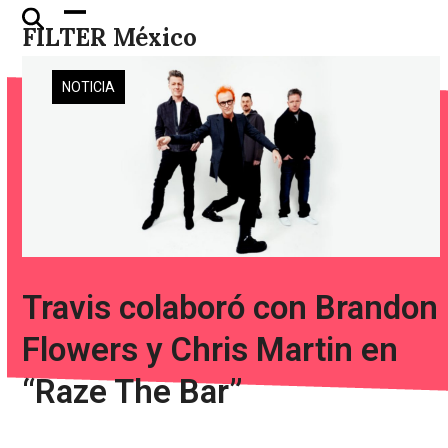
Skip
Open
Close
FILTER México
to
mobile
mobile
content
menu
menu
NOTICIA
Travis colaboró con Brandon
Flowers y Chris Martin en
“Raze The Bar”