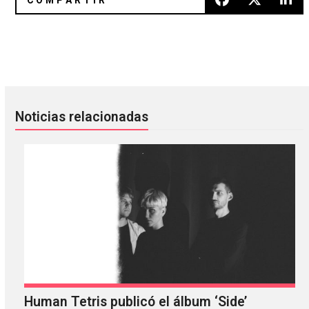
LAO nos presenta su versión del clásico «Vordhosbn» de A
Ice Spice estrenó “Gimmie A Li
Noticias relacionadas
Human Tetris publicó el álbum ‘Side’