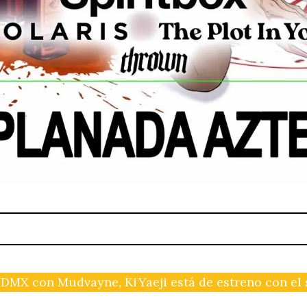
DMX con Mudvayne, Kittie, Static X y P.O.D.
Yaeji está de estreno con el