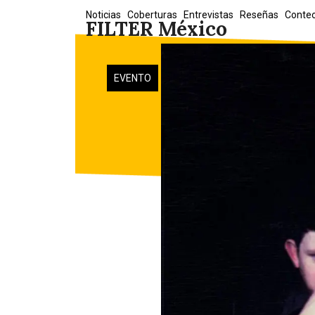
Skip
Noticias
Coberturas
Entrevistas
Reseñas
Conte
FILTER México
to
content
EVENTO