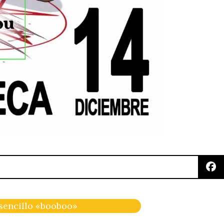
 sencillo «booboo»