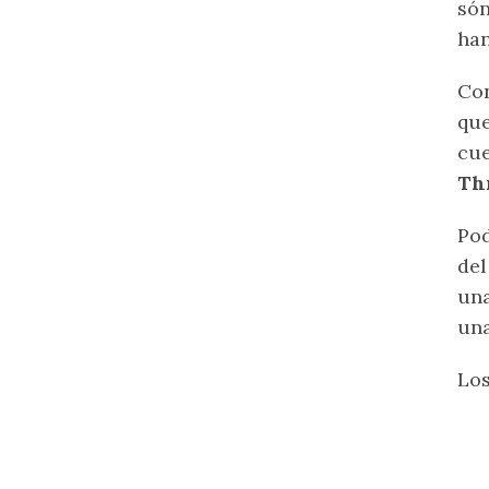
són
han
Con
qu
cue
Th
Pod
del
una
una
Los