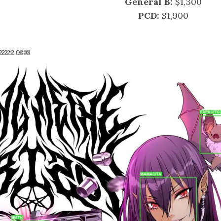
General B:
$1,300
PCD:
$1,900