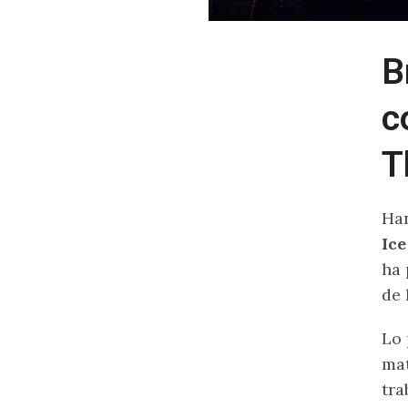
B
c
T
Han
Ice
ha 
de 
Lo 
mat
tra