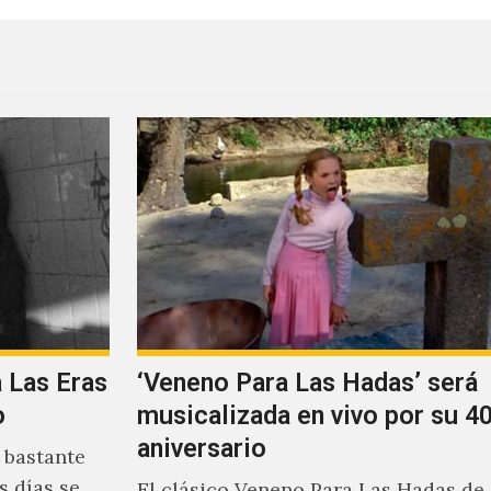
a Las Eras
‘Veneno Para Las Hadas’ será
o
musicalizada en vivo por su 40
aniversario
 bastante
s días se
El clásico Veneno Para Las Hadas de