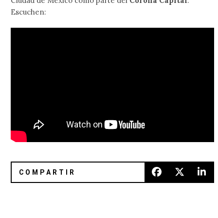
Ciudad de México como parte del
Corona Capital
.
Escuchen:
Godspeed You! Black Emperor anunció el álbum ‘No Title As
Caribou nos muestra una de sus