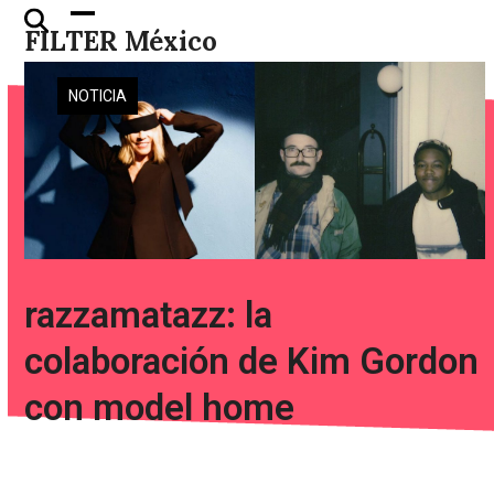
Skip
Open
Close
FILTER México
to
mobile
mobile
content
menu
menu
NOTICIA
razzamatazz: la
colaboración de Kim Gordon
con model home