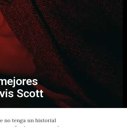
mejores
vis Scott
 no tenga un historial