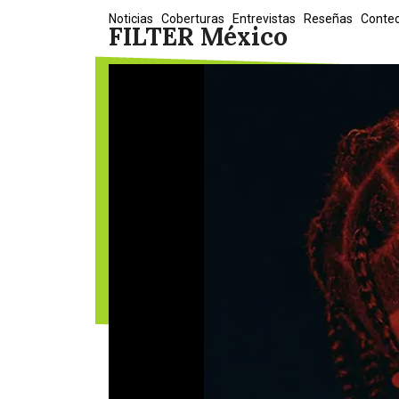
Skip
Noticias
Coberturas
Entrevistas
Reseñas
Conte
FILTER México
to
content