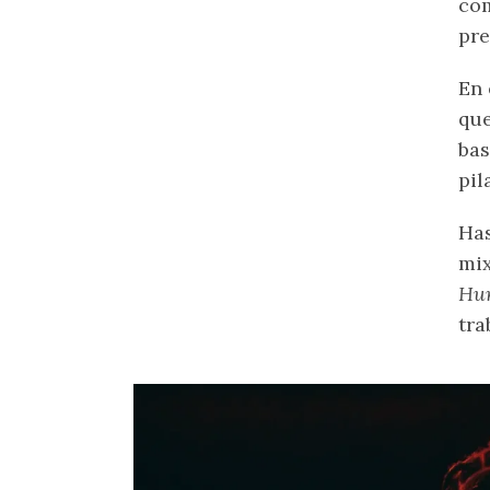
com
pre
En 
que
bas
pil
Ha
mix
Hu
tra