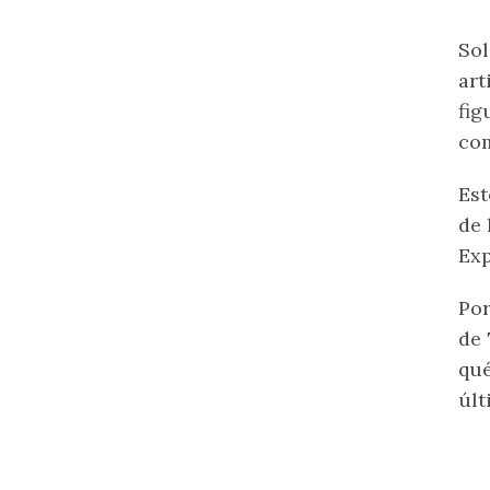
Sol
art
fi
co
Est
de 
Exp
Por
de
qué
últ