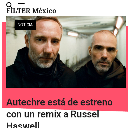
Skip
Open
Close
FILTER México
to
mobile
mobile
content
menu
menu
NOTICIA
Autechre está de estreno
con un remix a Russel
Haswell