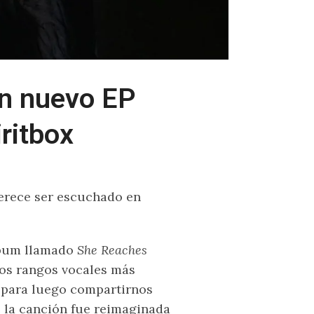
un nuevo EP
ritbox
erece ser escuchado en
lbum llamado
She Reaches
los rangos vocales más
 para luego compartirnos
e la canción fue reimaginada