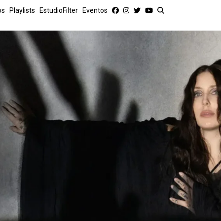
os
Playlists
EstudioFilter
Eventos