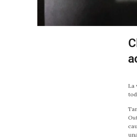
C
a
La 
tod
Tan
Out
cau
una