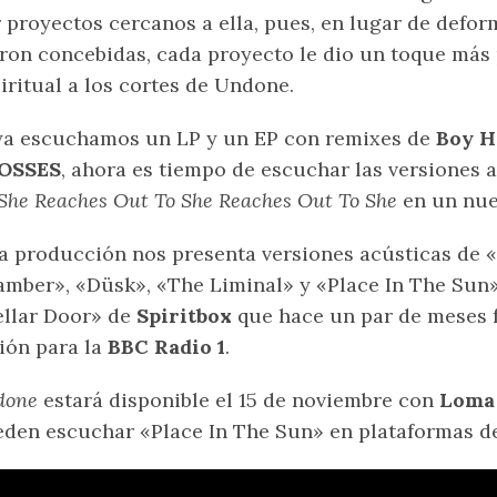
 proyectos cercanos a ella, pues, en lugar de deform
ron concebidas, cada proyecto le dio un toque más 
iritual a los cortes de Undone.
ya escuchamos un LP y un EP con remixes de
Boy H
OSSES
, ahora es tiempo de escuchar las versiones 
She Reaches Out To She Reaches Out To She
en un nue
a producción nos presenta versiones acústicas de 
mber», «Düsk», «The Liminal» y «Place In The Sun»
llar Door» de
Spiritbox
que hace un par de meses 
ión para la
BBC Radio 1
.
done
estará disponible el 15 de noviembre con
Loma 
den escuchar «Place In The Sun» en plataformas d