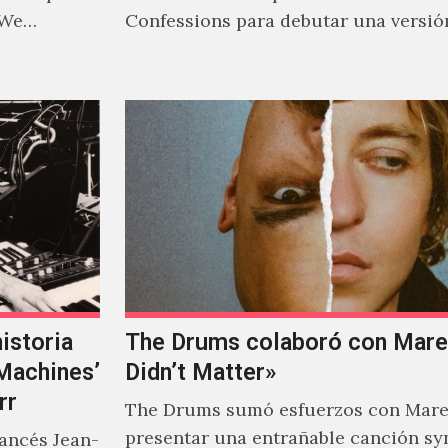
 We…
Confessions para debutar una versió
de "Love Sensation", canción…
istoria
The Drums colaboró con Mareu
‘Machines’
Didn’t Matter»
rr
The Drums sumó esfuerzos con Mare
presentar una entrañable canción sy
rancés Jean-