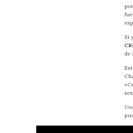
por
fue
esp
Si 
CR
de
Est
Cha
«Ce
ses
Un
pue