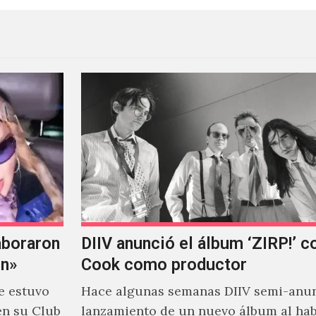
aboraron
DIIV anunció el álbum ‘ZIRP!’ c
on»
Cook como productor
e estuvo
Hace algunas semanas DIIV semi-anun
en su Club
lanzamiento de un nuevo álbum al ha