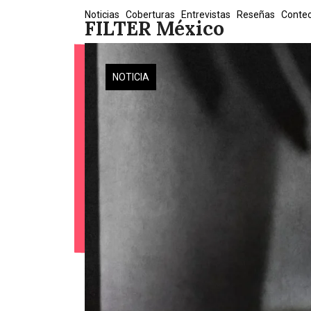
Skip
Noticias
Coberturas
Entrevistas
Reseñas
Conte
FILTER México
to
content
NOTICIA