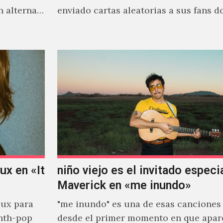
n alterna
enviado cartas aleatorias a sus fans 
venía el nombre de 'ZIRP!'…
x en «It
niño viejo es el invitado especi
Maverick en «me inundo»
ux para
"me inundo" es una de esas canciones
nth-pop
desde el primer momento en que apar