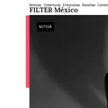
Skip
Noticias
Coberturas
Entrevistas
Reseñas
Conte
FILTER México
to
content
NOTICIA