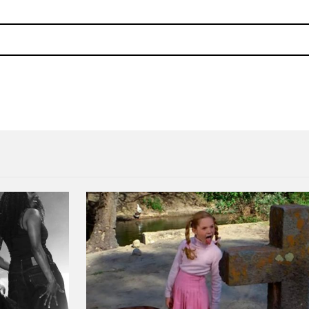
o y Hi-NRG con la intensidad de «Contrarian»
Sgt. Papers presentará el ál