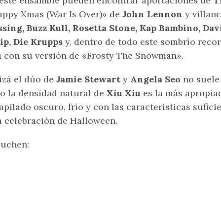
este ensamble pueden encontrar aportaciones de
T
ppy Xmas (War Is Over)» de
John Lennon
y villan
sing, Buzz Kull, Rosetta Stone, Kap Bambino, Dav
ip, Die Krupps
y, dentro de todo este sombrío reco
u
con su versión de «Frosty The Snowman».
zá el dúo de
Jamie Stewart
y
Angela Seo
no suele
o la densidad natural de
Xiu Xiu
es la más apropia
pilado oscuro, frío y con las características sufic
 celebración de Halloween.
cuchen: