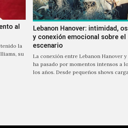
ento al
Lebanon Hanover: intimidad, o
y conexión emocional sobre el
escenario
tenido la
lliams, su
La conexión entre Lebanon Hanover y
ha pasado por momentos intensos a lo
los años. Desde pequeños shows carg
emoción hasta giras accidentadas, el 
formado por Larissa Iceglass y Willia
Maybelline ha construido una relació
con el público mexicano gracias a su
de post-punk, coldwave y letras
profundamente melancólicas.