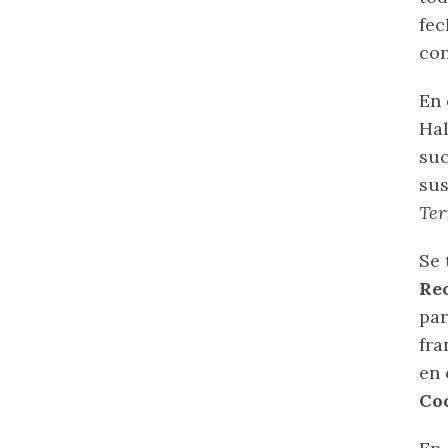
fec
co
En 
Hal
suc
sus
Ter
Se 
Re
par
fra
en 
Co