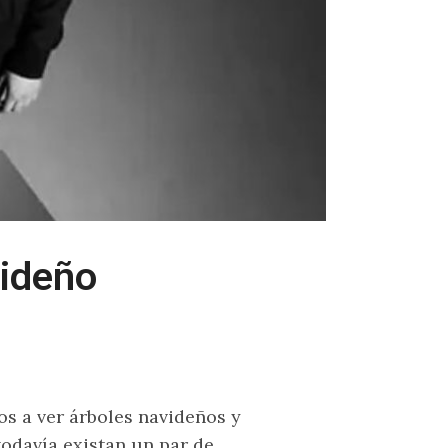
videño
 a ver árboles navideños y
odavía existan un par de