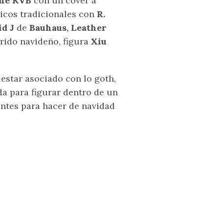
he KVB
con un cover a
cicos tradicionales con
R.
id J
de
Bauhaus, Leather
rrido navideño, figura
Xiu
 estar asociado con lo goth,
da para figurar dentro de un
ientes para hacer de navidad