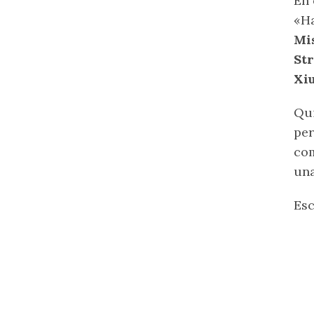
En 
«Ha
Mis
Str
Xi
Qui
per
com
una
Es