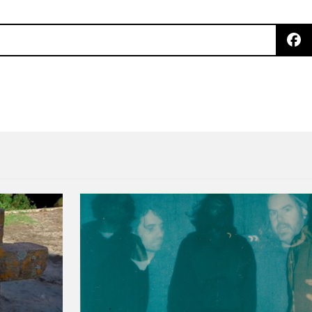
bum ‘Fuga!’ en el Foro Indie Rocks