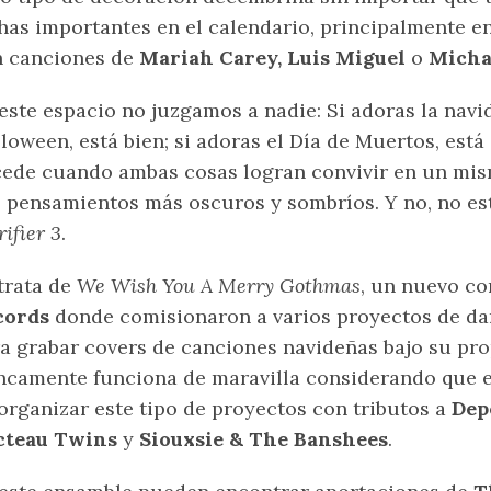
has importantes en el calendario, principalmente e
n canciones de
Mariah Carey, Luis Miguel
o
Micha
este espacio no juzgamos a nadie: Si adoras la navid
loween, está bien; si adoras el Día de Muertos, está 
ede cuando ambas cosas logran convivir en un mi
 pensamientos más oscuros y sombríos. Y no, no e
rifier 3
.
trata de
We Wish You A Merry Gothmas
, un nuevo co
cords
donde comisionaron a varios proyectos de d
a grabar covers de canciones navideñas bajo su prop
ncamente funciona de maravilla considerando que el
organizar este tipo de proyectos con tributos a
Dep
cteau Twins
y
Siouxsie & The Banshees
.