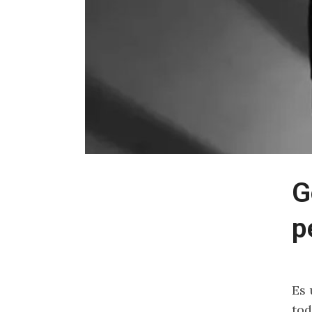
G
p
Es 
tod