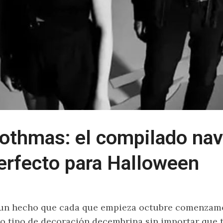
othmas: el compilado na
erfecto para Halloween
un hecho que cada que empieza octubre comenzamos
o tipo de decoración decembrina sin importar que t