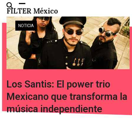
Skip
Open
Close
FILTER México
to
mobile
mobile
content
menu
menu
NOTICIA
Los Santis: El power trio
Mexicano que transforma la
música independiente