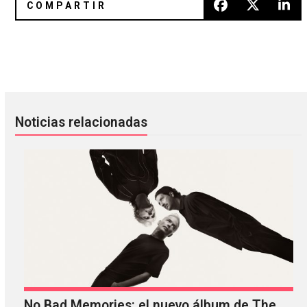
‘Interstella 5555’ de Daft Punk llegará a salas de cine por ú
The Mars Volta publicó el prime
Noticias relacionadas
No Bad Memories: el nuevo álbum de The