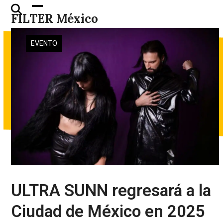
Skip
Open
Close
FILTER México
to
mobile
mobile
content
menu
menu
EVENTO
ULTRA SUNN regresará a la
Ciudad de México en 2025