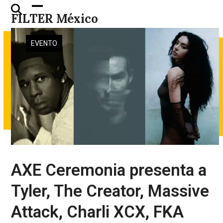
Skip
Open
Close
FILTER México
to
mobile
mobile
content
menu
menu
EVENTO
AXE Ceremonia presenta a
Tyler, The Creator, Massive
Attack, Charli XCX, FKA