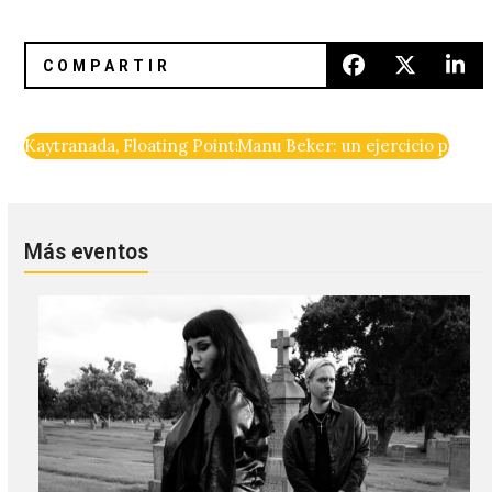
Kaytranada, Floating Points (LIVE), Ezra Collective y Jeff 
Manu Beker: un ejercicio para c
Más eventos