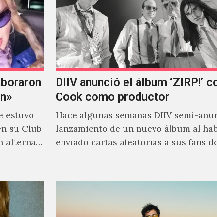
aboraron
DIIV anunció el álbum ‘ZIRP!’ c
on»
Cook como productor
e estuvo
Hace algunas semanas DIIV semi-anun
en su Club
lanzamiento de un nuevo álbum al ha
n alterna
enviado cartas aleatorias a sus fans 
venía el nombre de 'ZIRP!'…