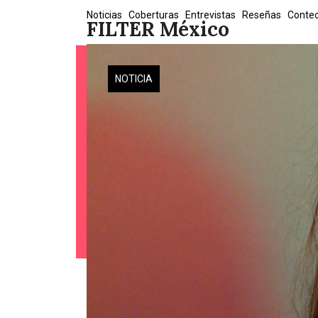
Skip
Noticias
Coberturas
Entrevistas
Reseñas
Conte
FILTER México
to
content
NOTICIA