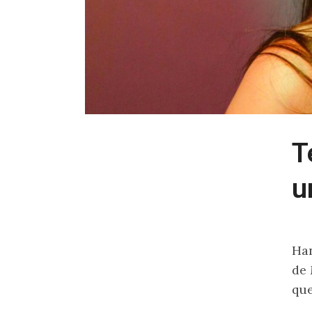
T
u
Han
de
que