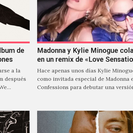
álbum de
Madonna y Kylie Minogue col
ones
en un remix de «Love Sensati
rse a la
Hace apenas unos días Kylie Minogu
um después
como invitada especial de Madonna 
 We…
Confessions para debutar una versió
de "Love Sensation", canción…