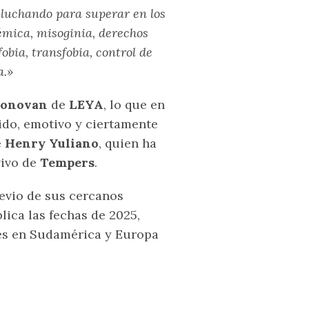
a luchando para superar en los
émica, misoginia, derechos
obia, transfobia, control de
a.»
Donovan
de
LEYA
, lo que en
ido, emotivo y ciertamente
e
Henry Yuliano
, quien ha
vivo de
Tempers
.
evio de sus cercanos
ica las fechas de 2025,
nes en Sudamérica y Europa