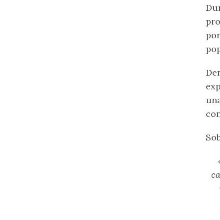
Dur
pro
po
pop
Den
exp
una
con
Sob
ca