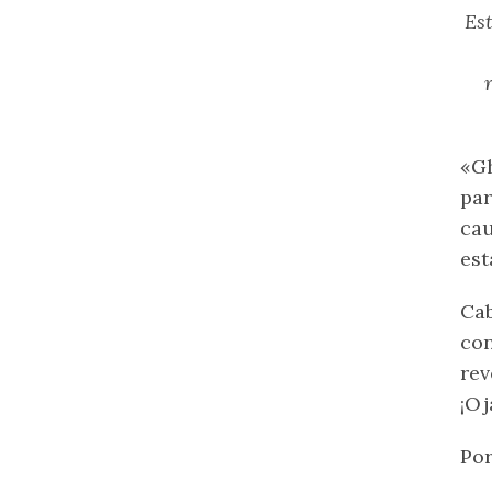
Est
«Gh
par
cau
est
Cab
con
rev
¡Oj
Por