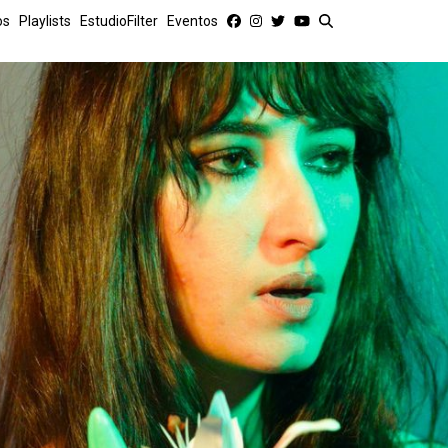
os
Playlists
EstudioFilter
Eventos