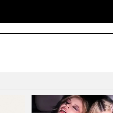
zar emociones en ‘Lo Peor de Mi’
¡HVOB (Live) se suma a la p