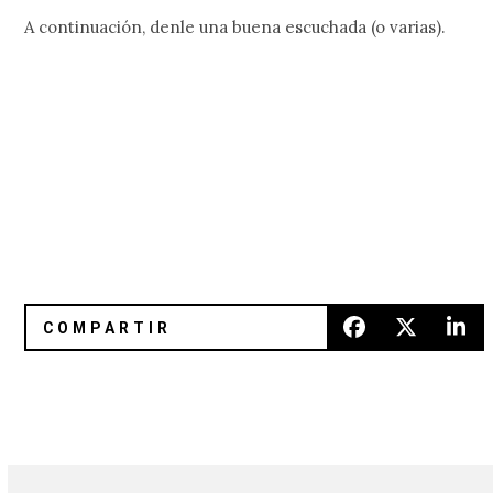
A continuación, denle una buena escuchada (o varias).
Peter Murphy y Boy George colaboraron en la canción «L
cotoba en México: el idioma qu