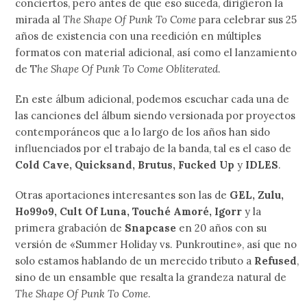
conciertos, pero antes de que eso suceda, dirigieron la
mirada al
The Shape Of Punk To Come
para celebrar sus 25
años de existencia con una reedición en múltiples
formatos con material adicional, así como el lanzamiento
de T
he Shape Of Punk To Come Obliterated
.
En este álbum adicional, podemos escuchar cada una de
las canciones del álbum siendo versionada por proyectos
contemporáneos que a lo largo de los años han sido
influenciados por el trabajo de la banda, tal es el caso de
Cold Cave, Quicksand, Brutus, Fucked Up
y
IDLES
.
Otras aportaciones interesantes son las de
GEL, Zulu,
Ho99o9, Cult Of Luna, Touché Amoré, Igorr
y la
primera grabación de
Snapcase
en 20 años con su
versión de «Summer Holiday vs. Punkroutine», así que no
solo estamos hablando de un merecido tributo a
Refused
,
sino de un ensamble que resalta la grandeza natural de
The Shape Of Punk To Come
.